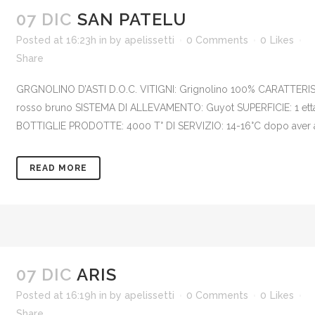
07 DIC
SAN PATELU
Posted at 16:23h
in
by
apelissetti
0 Comments
0
Likes
Share
GRGNOLINO D’ASTI D.O.C. VITIGNI: Grignolino 100% CARATTERIS
rosso bruno SISTEMA DI ALLEVAMENTO: Guyot SUPERFICIE: 1 etta
BOTTIGLIE PRODOTTE: 4000 T° DI SERVIZIO: 14-16°C dopo aver aper
READ MORE
07 DIC
ARIS
Posted at 16:19h
in
by
apelissetti
0 Comments
0
Likes
Share