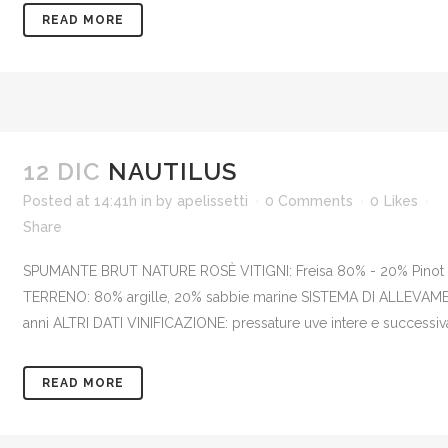
READ MORE
12 DIC
NAUTILUS
Posted at 14:41h
in
by
apelissetti
0 Comments
0
Likes
Share
SPUMANTE BRUT NATURE ROSÈ VITIGNI: Freisa 80% - 20% Pinot 
TERRENO: 80% argille, 20% sabbie marine SISTEMA DI ALLEVAM
anni ALTRI DATI VINIFICAZIONE: pressature uve intere e successi
READ MORE