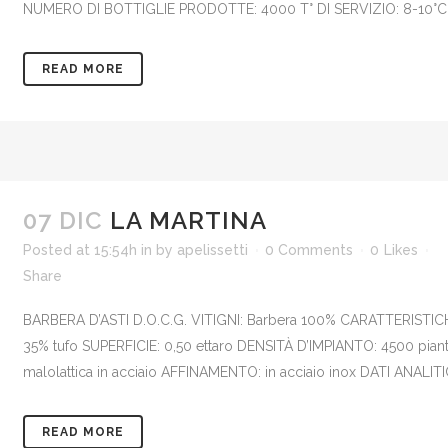
NUMERO DI BOTTIGLIE PRODOTTE: 4000 T° DI SERVIZIO: 8-10°C .
READ MORE
07 DIC
LA MARTINA
Posted at 15:54h
in
by
apelissetti
0 Comments
0
Likes
Share
BARBERA D’ASTI D.O.C.G. VITIGNI: Barbera 100% CARATTERISTICH
35% tufo SUPERFICIE: 0,50 ettaro DENSITÀ D’IMPIANTO: 4500 piant
malolattica in acciaio AFFINAMENTO: in acciaio inox DATI ANA
READ MORE