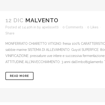
12 DIC
MALVENTO
Posted at 14:40h
in
by
apelissetti
0 Comments
0
Likes
Share
MONFERRATO CHIARETTO VITIGNO: freisa 100% CARATTERISTICH
sabbie marine SISTEMA DI ALLEVAMENTO: Guyot SUPERFICE: 800
VINIFICAZIONE: pressature uve intere e successiva fermentazi
ATTITUDINE ALL’INVECCHIAMENTO: 3 anni dall’imbottigliamento T°
READ MORE