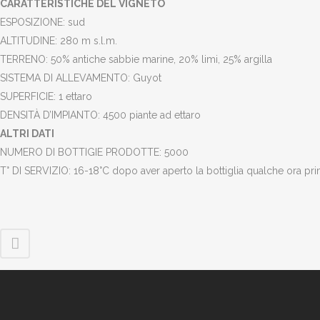
CARATTERISTICHE DEL VIGNETO
ESPOSIZIONE: sud
ALTITUDINE: 280 m s.l.m.
TERRENO: 50% antiche sabbie marine, 20% limi, 25% argilla
SISTEMA DI ALLEVAMENTO: Guyot
SUPERFICIE: 1 ettaro
DENSITÀ D’IMPIANTO: 4500 piante ad ettaro
ALTRI DATI
NUMERO DI BOTTIGIE PRODOTTE: 5000
T° DI SERVIZIO: 16-18°C dopo aver aperto la bottiglia qualche ora pr